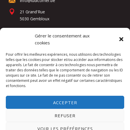
info@ludicorner.be
21 Grand'Rue
5030 Gembloux
Gérer le consentement aux
Réseaux sociaux
cookies
Pour offrir les meilleures expériences, nous utilisons des technologies
telles que les cookies pour stocker et/ou accéder aux informations des
appareils. Le fait de consentir à ces technologies nous permettra de
traiter des données telles que le comportement de navigation ou les ID
uniques sur ce site. Le fait de ne pas consentir ou de retirer son
consentement peut avoir un effet négatif sur certaines caractéristiques
et fonctions.
Kuslac Invest SRL -
Mentions légales
ACCEPTER
Website by
DIREXION Web Agency
REFUSER
This site is protected by reCAPTCHA and the
VOIR LES PRÉFÉRENCES