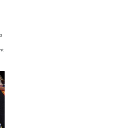
rs
nt