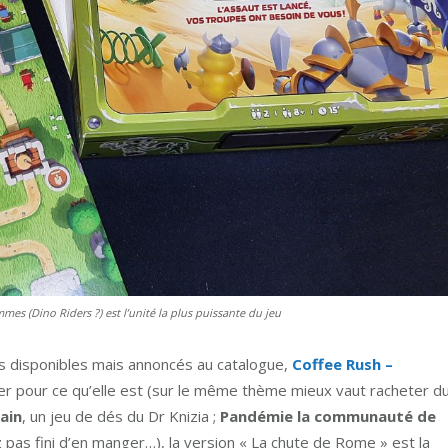
mmes (Dino Riders ?) est l’unité la plus puissante du jeu
es disponibles mais annoncés au catalogue,
Coffee Rush –
er pour ce qu’elle est (sur le même thème mieux vaut racheter d
ain
, un jeu de dés du Dr Knizia ;
Pandémie la communauté de
z pas fini d’en manger…), la version « La chute de Rome » est la