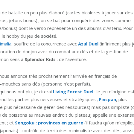
u de bataille un peu plus élaboré (cartes bicolores à jouer sur des
ros, jetons bonus) ; on se bat pour conquérir des zones comme
e/bonus) dont le verso représente un des albums d’Astérix. Pour
 le hobby du jeu de société.
imalia
, souffre de la concurrence avec
Azul Duel
(infiniment plus jo
loration de donjon avec du combat aux dés et de la gestion de
 mon sens à
Splendor Kids
: de l’aventure.
n nous annonce très prochainement l’arrivée en français de
r-mouches sans dés (personne n’est parfait).
i nous ont plu, je citerai
Living Forest Duel
: le jeu d’origine es
end les parties plus nerveuses et stratégiques ;
Finspan
, plus
le plus nécessaire de gérer des ressources) mais pas simpliste (
 de poissons au mauvais endroit du plateau) appelle une extensi
ent ; et
Sengoku : provinces en guerre
(il faudra qu’on m’expliq
japonais) : contrôle de territoires minimaliste avec des dés, aussi