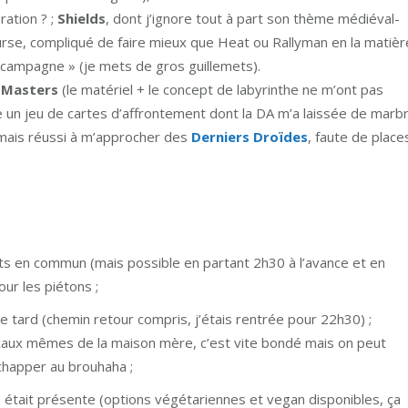
ration ? ;
Shields
, dont j’ignore tout à part son thème médiéval-
ourse, compliqué de faire mieux que Heat ou Rallyman en la matièr
« campagne » (je mets de gros guillemets).
 Masters
(le matériel + le concept de labyrinthe ne m’ont pas
 un jeu de cartes d’affrontement dont la DA m’a laissée de marb
amais réussi à m’approcher des
Derniers Droïdes
, faute de place
ports en commun (mais possible en partant 2h30 à l’avance et en
our les piétons ;
ue tard (chemin retour compris, j’étais rentrée pour 22h30) ;
ocaux mêmes de la maison mère, c’est vite bondé mais on peut
chapper au brouhaha ;
 était présente (options végétariennes et vegan disponibles, ça