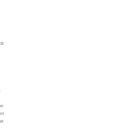
li
t
on
on
ue