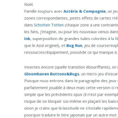
Noël.
Famille toujours avec
Astérix & Compagnie
, un je
zones correspondantes, petits effets de cartes Hé
dans
Schotten Totten
(chaque zone a une contraint
les fans, j’imagine, ou pour les nouveaux venus dans
Ink
, superposition de grandes tuiles colorées à la
N
que le Azul originel), et
Bug Run
, jeu de course/exp
ressources/équipement, possède ce qui manque à
Insectes encore (quelle transition ébouriffante), o
Gloomhaven Buttons&Bugs
, un micro-jeu d’esca
Puisque nous entrons dans le paragraphe des jeux qu
parfaitement jouable à deux mais cette version-ci r
simple que les précédents opus (il n’est par exemp
risque de se bloquer soi-même en plaçant les bancs
sinon je crains que la lassitude ne s’installe rapidem
pourquoi traduire le titre japonais par un autre mot 