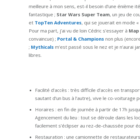
meilleure à mon sens, est-il besoin d’une énième ité
fantastique ;
Star Wars Super Team
, un jeu de c
et
TopTen Adventures
, qui se jouerait en mode 
Pour ma part, j’ai vu de loin Cédric s’essayer à
Map
convaincue) ;
Portal & Champions
non plus (encore
;
Mythicals
m’est passé sous le nez et je n’aurai j
libres.
Facilité d’accès : très difficile d’accès en trans
sautant d’un bus à l’autre), vive le co-voiturage p
Horaires : en fin de journée à partir de 17h jusq
Agencement du lieu : tout se déroule dans les l
facilement s’éclipser au rez-de-chaussée pour é
Restauration : une camionnette de restaurateurs