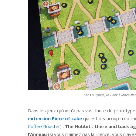
Sans surprise, le T-rex à lance-fla
Dans les jeux qu’on n’a pas vus, faute de prototyp
extension Piece of cake
qui est beaucoup trop ch
Coffee Roaster
) ;
The Hobbit : there and back ag
l’Anneau
(si vous n’aimez pas la licence, vous n’ave