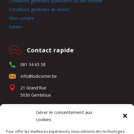
Conditions générales d’utilisation du site internet
Conditions générales de ventes
Mon compte
Panier
Contact rapide
081 34 65 58
info@ludicorner.be
21 Grand'Rue
5030 Gembloux
Gérer le consentement aux
Réseaux sociaux
cookies
Pour offrir les meilleures expériences, nous utilisons des technologies