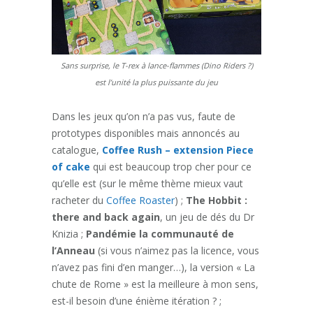
Sans surprise, le T-rex à lance-flammes (Dino Riders ?)
est l’unité la plus puissante du jeu
Dans les jeux qu’on n’a pas vus, faute de
prototypes disponibles mais annoncés au
catalogue,
Coffee Rush – extension Piece
of cake
qui est beaucoup trop cher pour ce
qu’elle est (sur le même thème mieux vaut
racheter du
Coffee Roaster
) ;
The Hobbit :
there and back again
, un jeu de dés du Dr
Knizia ;
Pandémie la communauté de
l’Anneau
(si vous n’aimez pas la licence, vous
n’avez pas fini d’en manger…), la version « La
chute de Rome » est la meilleure à mon sens,
est-il besoin d’une énième itération ? ;