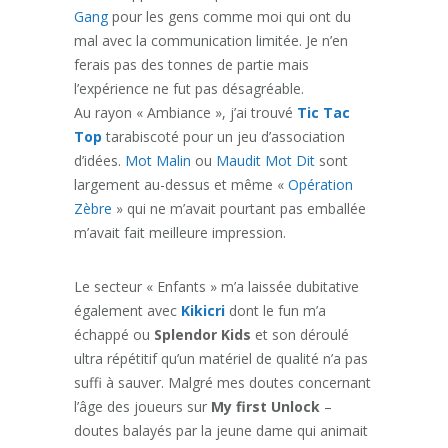
Gang
pour les gens comme moi qui ont du
mal avec la communication limitée. Je n’en
ferais pas des tonnes de partie mais
l’expérience ne fut pas désagréable.
Au rayon « Ambiance », j’ai trouvé
Tic Tac
Top
tarabiscoté pour un jeu d’association
d’idées.
Mot Malin
ou
Maudit Mot Dit
sont
largement au-dessus et même «
Opération
Zèbre
» qui ne m’avait pourtant pas emballée
m’avait fait meilleure impression.
Le secteur « Enfants » m’a laissée dubitative
également avec
Kikicri
dont le fun m’a
échappé ou
Splendor Kids
et son déroulé
ultra répétitif qu’un matériel de qualité n’a pas
suffi à sauver. Malgré mes doutes concernant
l’âge des joueurs sur
My first Unlock
–
doutes balayés par la jeune dame qui animait