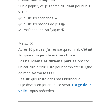
m’avait
beaucoup plu
.
Sur le papier, ce jeu semblait
idéal
pour un
10
x 10
:
✔️ Plusieurs scénarios 🔥
✔️ Plusieurs modes de jeu 🎭
✔️ Profondeur stratégique 🧠
Mais… 😬
Après 10 parties, j’ai réalisé qu’au final,
c’était
toujours un peu la même chose
.
Les
neuvième et dixième parties
ont été
un calvaire à finir juste pour compléter la ligne
de mon
Game Meter
…
Pas sûr qu’il reste dans ma ludothèque.
Si je devais en jouer un, ce serait
L’Âge de la
voile
, l’opus précédent.