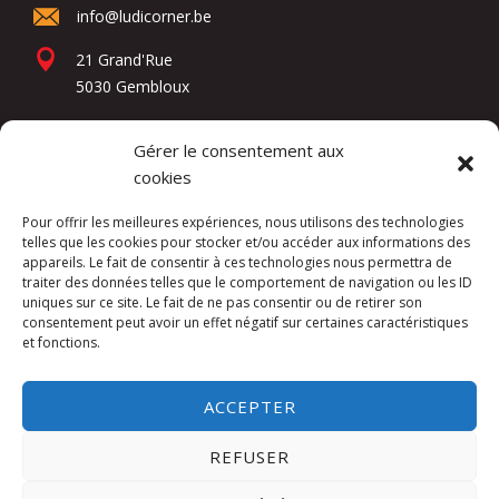
info@ludicorner.be
21 Grand'Rue
5030 Gembloux
Gérer le consentement aux
Réseaux sociaux
cookies
Pour offrir les meilleures expériences, nous utilisons des technologies
telles que les cookies pour stocker et/ou accéder aux informations des
appareils. Le fait de consentir à ces technologies nous permettra de
traiter des données telles que le comportement de navigation ou les ID
uniques sur ce site. Le fait de ne pas consentir ou de retirer son
consentement peut avoir un effet négatif sur certaines caractéristiques
et fonctions.
Kuslac Invest SRL -
Mentions légales
ACCEPTER
Website by
DIREXION Web Agency
REFUSER
This site is protected by reCAPTCHA and the