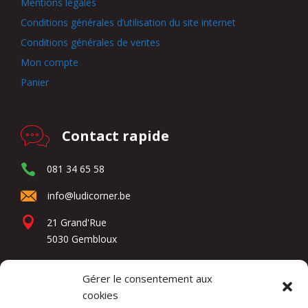
Mentions légales
Conditions générales d’utilisation du site internet
Conditions générales de ventes
Mon compte
Panier
Contact rapide
081 34 65 58
info@ludicorner.be
21 Grand'Rue
5030 Gembloux
Gérer le consentement aux
Réseaux sociaux
cookies