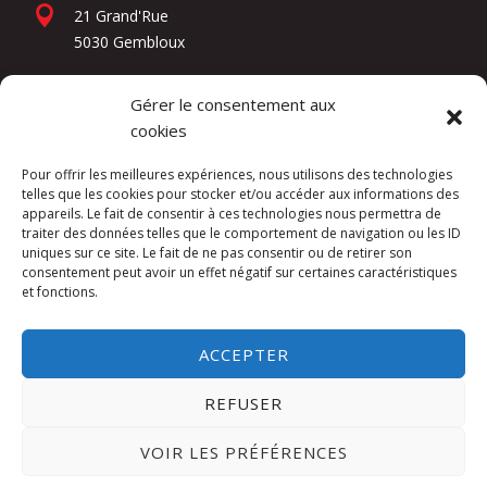
21 Grand'Rue
5030 Gembloux
Gérer le consentement aux
Réseaux sociaux
cookies
Pour offrir les meilleures expériences, nous utilisons des technologies
telles que les cookies pour stocker et/ou accéder aux informations des
appareils. Le fait de consentir à ces technologies nous permettra de
traiter des données telles que le comportement de navigation ou les ID
uniques sur ce site. Le fait de ne pas consentir ou de retirer son
consentement peut avoir un effet négatif sur certaines caractéristiques
et fonctions.
Kuslac Invest SRL -
Mentions légales
ACCEPTER
Website by
DIREXION Web Agency
REFUSER
This site is protected by reCAPTCHA and the
VOIR LES PRÉFÉRENCES
Google
Privacy Policy
and
Terms of Service