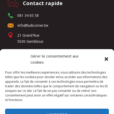
Contact rapide
081 34 65 58
info@ludicorner.be
21 Grand'Rue
5030 Gembloux
Gérer le consentement aux
Réseaux sociaux
cookies
Pour offrir les meilleures expériences, nous utilisons des technologies
telles que les cookies pour stocker et/ou accéder aux informations des
appareils. Le fait de consentir à ces technologies nous permettra de
traiter des données telles que le comportement de navigation ou les ID
uniques sur ce site. Le fait de ne pas consentir ou de retirer son
consentement peut avoir un effet négatif sur certaines caractéristiques
et fonctions.
Kuslac Invest SRL -
Mentions légales