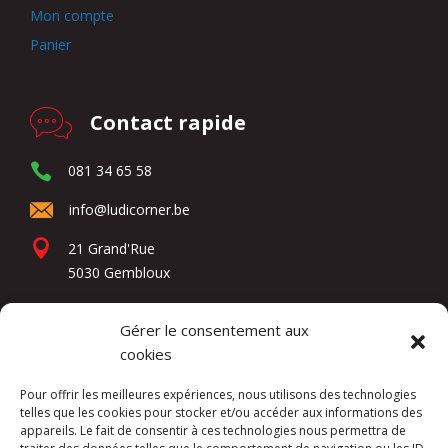
Mon compte
Panier
Contact rapide
081 34 65 58
info@ludicorner.be
21 Grand'Rue
5030 Gembloux
Gérer le consentement aux
Réseaux sociaux
cookies
Pour offrir les meilleures expériences, nous utilisons des technologies
telles que les cookies pour stocker et/ou accéder aux informations des
appareils. Le fait de consentir à ces technologies nous permettra de