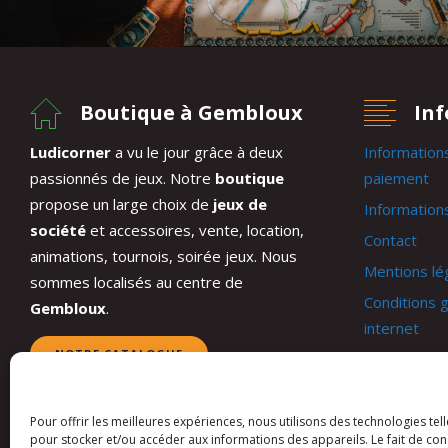
Boutique à Gembloux
In
Ludicorner
a vu le jour grâce à deux
Information
passionnés de jeux. Notre
boutique
paiement
propose un large choix de
jeux de
Informations
société
et accessoires, vente, location,
Contact
animations, tournois, soirée jeux. Nous
Mentions lé
sommes localisés au centre de
Conditions g
Gembloux
.
internet
NOTRE CATALOGUE
Conditions 
Mon compt
Panier
Pour offrir les meilleures expériences, nous utilisons des technologies tel
pour stocker et/ou accéder aux informations des appareils. Le fait de con