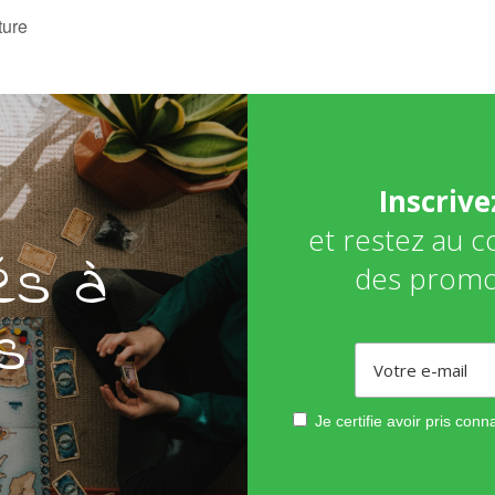
ure
Inscriv
et restez au 
és à
des promo
s
Je certifie avoir pris con