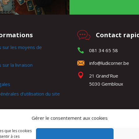
formations
Contact rapi
s sur les moyens de
081 34 65 58
info@ludicorner.be
 sur la livraison
21 Grand'Rue
5030 Gembloux
gales
énérales d’utilisation du site
générales de ventes
Gérer le consentement aux cookies
e
les que les cookies
sentir à ces