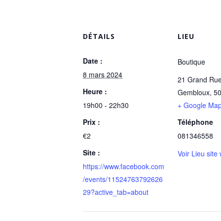
DÉTAILS
LIEU
Date :
Boutique
8 mars 2024
21 Grand Ru
Heure :
Gembloux
,
5
19h00 - 22h30
+ Google Ma
Prix :
Téléphone
€2
081346558
Site :
Voir Lieu site
https://www.facebook.com
/events/11524763792626
29?active_tab=about