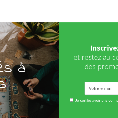
Inscriv
et restez au 
és à
des promo
s
Je certifie avoir pris con