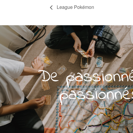
League Pokémon
De passionn
passionné