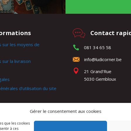
formations
Contact rapi
s sur les moyens de
081 34 65 58
info@ludicorner.be
 sur la livraison
21 Grand'Rue
5030 Gembloux
gales
énérales d’utilisation du site
générales de ventes
Gérer le consentement aux cookies
e
les que les cookies
sentir à ces