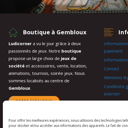
Boutique à Gembloux
In
Ludicorner
a vu le jour grâce à deux
Information
passionnés de jeux. Notre
boutique
paiement
propose un large choix de
jeux de
Informations
société
et accessoires, vente, location,
Contact
animations, tournois, soirée jeux. Nous
Mentions lé
sommes localisés au centre de
Conditions g
Gembloux
.
internet
NOTRE CATALOGUE
Conditions 
Mon compt
Panier
Pour offrir les meilleures expériences, nous utilisons des technologies tel
pour stocker et/ou accéder aux informations des appareils. Le fait de con