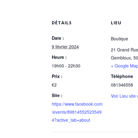
DÉTAILS
LIEU
Date :
Boutique
9 février 2024
21 Grand Ru
Heure :
Gembloux
,
5
19h00 - 22h30
+ Google Ma
Prix :
Téléphone
€2
081346558
Site :
Voir Lieu site
https://www.facebook.com
/events/89814552523549
4?active_tab=about