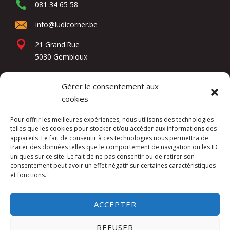
081 34 65 58
info@ludicorner.be
21 Grand'Rue
5030 Gembloux
Gérer le consentement aux
Réseaux sociaux
cookies
Pour offrir les meilleures expériences, nous utilisons des technologies
telles que les cookies pour stocker et/ou accéder aux informations des
appareils. Le fait de consentir à ces technologies nous permettra de
traiter des données telles que le comportement de navigation ou les ID
uniques sur ce site. Le fait de ne pas consentir ou de retirer son
consentement peut avoir un effet négatif sur certaines caractéristiques
et fonctions.
Kuslac Invest SRL -
Mentions légales
ACCEPTER
Website by
DIREXION Web Agency
REFUSER