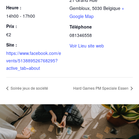
21 Grand Rue
Heure :
Gembloux
,
5030
Belgique
+
14h00 - 17h00
Google Map
Prix :
Téléphone
€2
081346558
Site :
Voir Lieu site web
https://www.facebook.com/e
vents/513889526768295?
active_tab=about
Soirée jeux de société
Hard Games PM Speciale Essen