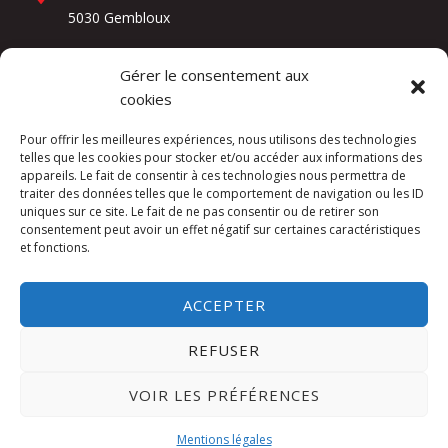
5030 Gembloux
Gérer le consentement aux
Réseaux sociaux
cookies
Pour offrir les meilleures expériences, nous utilisons des technologies
telles que les cookies pour stocker et/ou accéder aux informations des
appareils. Le fait de consentir à ces technologies nous permettra de
traiter des données telles que le comportement de navigation ou les ID
uniques sur ce site. Le fait de ne pas consentir ou de retirer son
consentement peut avoir un effet négatif sur certaines caractéristiques
et fonctions.
Kuslac Invest SRL -
Mentions légales
ACCEPTER
Website by
DIREXION Web Agency
REFUSER
This site is protected by reCAPTCHA and the
VOIR LES PRÉFÉRENCES
Google
Privacy Policy
and
Terms of Service
apply.
Mentions légales