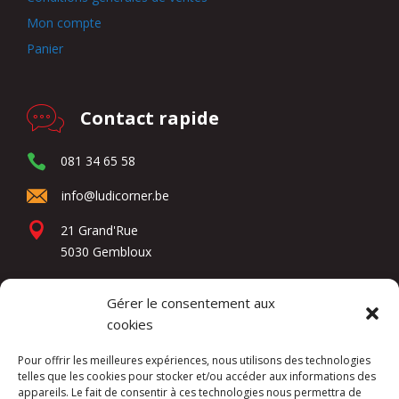
Mon compte
Panier
Contact rapide
081 34 65 58
info@ludicorner.be
21 Grand'Rue
5030 Gembloux
Gérer le consentement aux
Réseaux sociaux
cookies
Pour offrir les meilleures expériences, nous utilisons des technologies
telles que les cookies pour stocker et/ou accéder aux informations des
appareils. Le fait de consentir à ces technologies nous permettra de