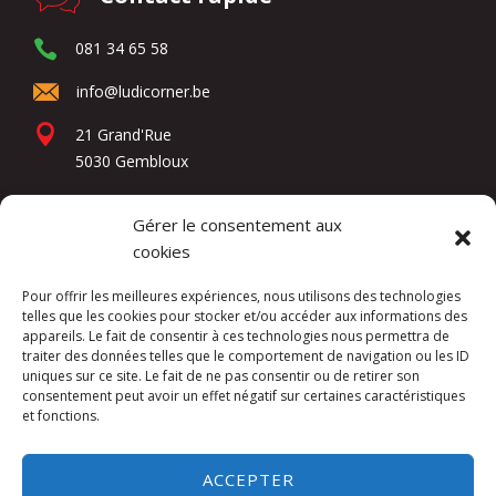
081 34 65 58
info@ludicorner.be
21 Grand'Rue
5030 Gembloux
Gérer le consentement aux
Réseaux sociaux
cookies
Pour offrir les meilleures expériences, nous utilisons des technologies
telles que les cookies pour stocker et/ou accéder aux informations des
appareils. Le fait de consentir à ces technologies nous permettra de
traiter des données telles que le comportement de navigation ou les ID
uniques sur ce site. Le fait de ne pas consentir ou de retirer son
consentement peut avoir un effet négatif sur certaines caractéristiques
et fonctions.
Kuslac Invest SRL -
Mentions légales
ACCEPTER
Website by
DIREXION Web Agency