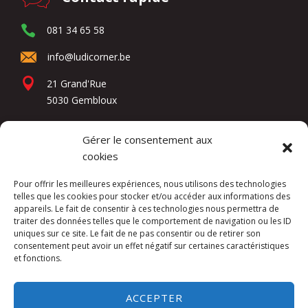
081 34 65 58
info@ludicorner.be
21 Grand'Rue
5030 Gembloux
Gérer le consentement aux
Réseaux sociaux
cookies
Pour offrir les meilleures expériences, nous utilisons des technologies
telles que les cookies pour stocker et/ou accéder aux informations des
appareils. Le fait de consentir à ces technologies nous permettra de
traiter des données telles que le comportement de navigation ou les ID
uniques sur ce site. Le fait de ne pas consentir ou de retirer son
consentement peut avoir un effet négatif sur certaines caractéristiques
et fonctions.
Kuslac Invest SRL -
Mentions légales
ACCEPTER
Website by
DIREXION Web Agency