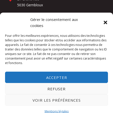
5030 Gembloux
Gérer le consentement aux
Réseaux sociaux
cookies
Pour offrir les meilleures expériences, nous utilisons des technologies
telles que les cookies pour stocker et/ou accéder aux informations des
appareils. Le fait de consentir à ces technologies nous permettra de
traiter des données telles que le comportement de navigation ou les ID
uniques sur ce site. Le fait de ne pas consentir ou de retirer son
consentement peut avoir un effet négatif sur certaines caractéristiques
et fonctions.
Kuslac Invest SRL -
Mentions légales
ACCEPTER
Website by
DIREXION Web Agency
REFUSER
This site is protected by reCAPTCHA and the
VOIR LES PRÉFÉRENCES
Google
Privacy Policy
and
Terms of Service
apply.
Mentions légales