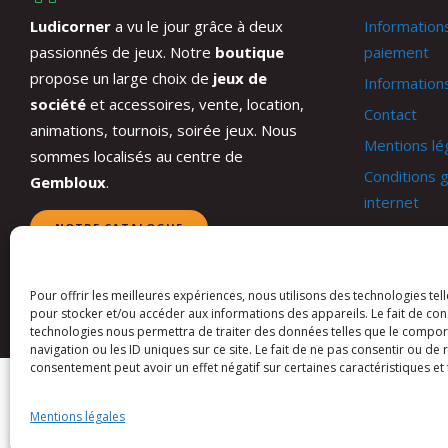
Ludicorner
a vu le jour grâce à deux
Information
passionnés de jeux. Notre
boutique
paiement
propose un large choix de
jeux de
Informations
société
et accessoires, vente, location,
Contact
animations, tournois, soirée jeux. Nous
Mentions lé
sommes localisés au centre de
Conditions g
Gembloux
.
internet
NOTRE CATALOGUE
Conditions 
Mon compt
Panier
Pour offrir les meilleures expériences, nous utilisons des technologies tel
pour stocker et/ou accéder aux informations des appareils. Le fait de con
technologies nous permettra de traiter des données telles que le compo
navigation ou les ID uniques sur ce site. Le fait de ne pas consentir ou de 
consentement peut avoir un effet négatif sur certaines caractéristiques et 
Kuslac Invest SRL -
Mentions légales
Website by
DIREXION Web Agency
Mentions légales
This site is protected by reCAPTCHA and the Google
Privacy Policy
an