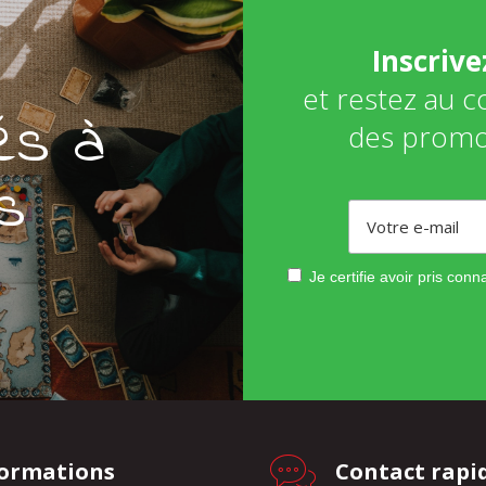
Inscriv
et restez au 
és à
des promo
s
Je certifie avoir pris con
formations
Contact rapi