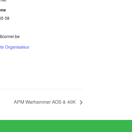
one
65 58
dicorner.be
site Organisateur
APM Warhammer AOS & 40K