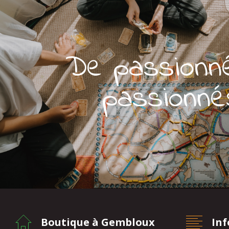
De passionn
passionné
Boutique à Gembloux
In