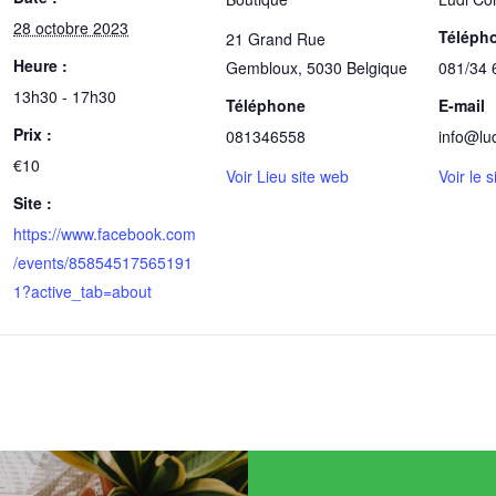
28 octobre 2023
Téléph
21 Grand Rue
Heure :
Gembloux
,
5030
Belgique
081/34 
13h30 - 17h30
Téléphone
E-mail
Prix :
081346558
info@lu
€10
Voir Lieu site web
Voir le 
Site :
https://www.facebook.com
/events/85854517565191
1?active_tab=about