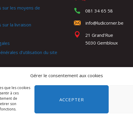
s sur les moyens de
081 34 65 58
info@ludicorner.be
 sur la livraison
21 Grand'Rue
5030 Gembloux
gales
énérales d’utilisation du site
générales de ventes
Gérer le consentement aux cookies
e
les que les cookies
sentir à ces
rtement de
ACCEPTER
retirer son
fonctions.
d
Terms of Service
apply.