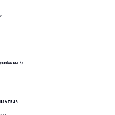
e.
gnantes sur 3)
ISATEUR
rner