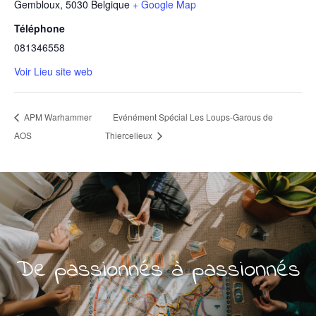
Gembloux
,
5030
Belgique
+ Google Map
Téléphone
081346558
Voir Lieu site web
APM Warhammer
Evénément Spécial Les Loups-Garous de
AOS
Thiercelieux
De passionnés à passionnés