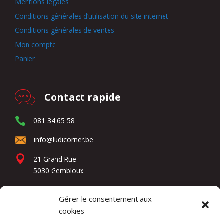
Mentions légales
Conditions générales d’utilisation du site internet
Conditions générales de ventes
Mon compte
Panier
Contact rapide
081 34 65 58
info@ludicorner.be
21 Grand'Rue
5030 Gembloux
Gérer le consentement aux
Réseaux sociaux
cookies