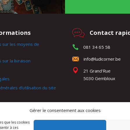
formations
Contact rapi
s sur les moyens de
081 34 65 58
info@ludicorner.be
 sur la livraison
21 Grand'Rue
5030 Gembloux
gales
énérales d’utilisation du site
générales de ventes
Gérer le consentement aux cookies
e
les que les cookies
sentir à ces