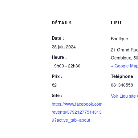
DÉTAILS
LIEU
Date :
Boutique
28 juin 2024
21 Grand Ru
Heure :
Gembloux
,
5
19h00 - 22h30
+ Google Ma
Prix :
Téléphone
€2
081346558
Site :
Voir Lieu site
https://www.facebook.com
/events/37921277514313
9?active_tab=about