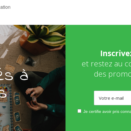
iation
Inscriv
et restez au 
és à
des promo
s
Je certifie avoir pris con