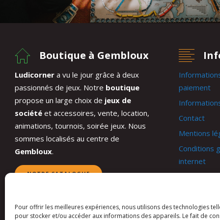
Boutique à Gembloux
In
Ludicorner
a vu le jour grâce à deux
Information
passionnés de jeux. Notre
boutique
paiement
propose un large choix de
jeux de
Informations
société
et accessoires, vente, location,
Contact
animations, tournois, soirée jeux. Nous
Mentions lé
sommes localisés au centre de
Conditions g
Gembloux
.
internet
NOTRE CATALOGUE
Conditions 
Mon compt
Panier
Pour offrir les meilleures expériences, nous utilisons des technologies tel
pour stocker et/ou accéder aux informations des appareils. Le fait de con