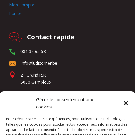
Mon compte
Panier
Contact rapide
081 34 65 58
info@ludicorner.be
21 Grand'Rue
5030 Gembloux
Gérer le consentement aux
Réseaux sociaux
cookies
Pour offrir les meilleures expériences, nous utilisons des technologies
telles que les cookies pour stocker et/ou accéder aux informations des
appareils. Le fait de consentir à ces technologies nous permettra de