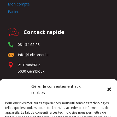
Mon compte
Panier
Contact rapide
081 34 65 58
info@ludicorner.be
21 Grand'Rue
5030 Gembloux
Gérer le consentement aux
Réseaux sociaux
cookies
Pour offrir les meilleures expériences, nous utilisons des technologies
telles que les cookies pour stocker et/ou accéder aux informations des
appareils. Le fait de consentir à ces technologies nous permettra de