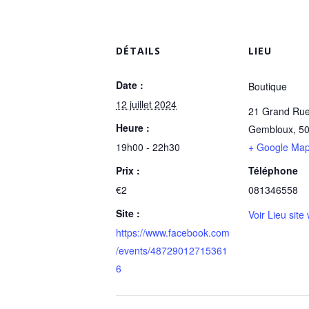
DÉTAILS
LIEU
Date :
Boutique
12 juillet 2024
21 Grand Ru
Heure :
Gembloux
,
5
19h00 - 22h30
+ Google Ma
Prix :
Téléphone
€2
081346558
Site :
Voir Lieu site
https://www.facebook.com
/events/48729012715361
6