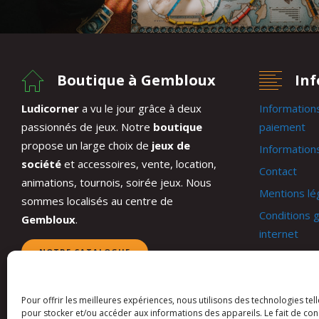
Boutique à Gembloux
In
Ludicorner
a vu le jour grâce à deux
Information
passionnés de jeux. Notre
boutique
paiement
propose un large choix de
jeux de
Informations
société
et accessoires, vente, location,
Contact
animations, tournois, soirée jeux. Nous
Mentions lé
sommes localisés au centre de
Conditions g
Gembloux
.
internet
NOTRE CATALOGUE
Conditions 
Mon compt
Panier
Pour offrir les meilleures expériences, nous utilisons des technologies tel
pour stocker et/ou accéder aux informations des appareils. Le fait de con