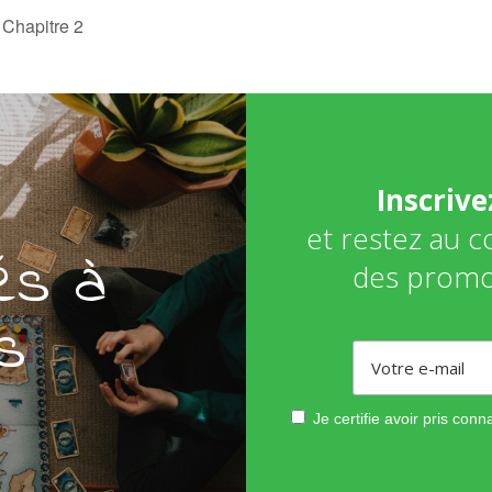
 Chapitre 2
Inscriv
et restez au 
és à
des promo
s
Je certifie avoir pris con