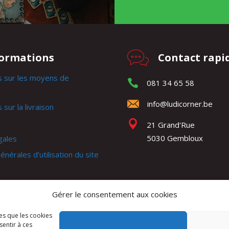
formations
Contact rapi
s sur les moyens de
081 34 65 58
info@ludicorner.be
 sur la livraison
21 Grand'Rue
5030 Gembloux
gales
énérales d’utilisation du site
générales de ventes
Gérer le consentement aux cookies
e
les que les cookies
sentir à ces