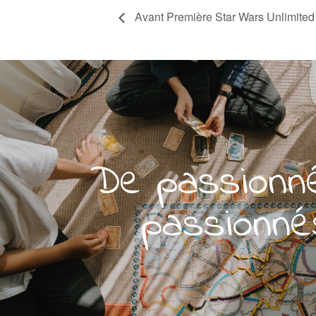
Avant Première Star Wars Unlimited
De passionn
passionné