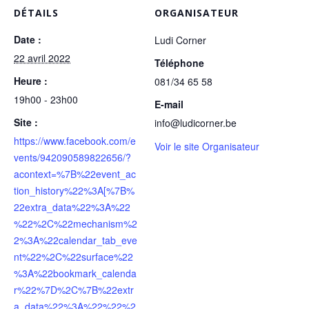
DÉTAILS
ORGANISATEUR
Date :
Ludi Corner
22 avril 2022
Téléphone
Heure :
081/34 65 58
19h00 - 23h00
E-mail
Site :
info@ludicorner.be
https://www.facebook.com/e
Voir le site Organisateur
vents/942090589822656/?
acontext=%7B%22event_ac
tion_history%22%3A[%7B%
22extra_data%22%3A%22
%22%2C%22mechanism%2
2%3A%22calendar_tab_eve
nt%22%2C%22surface%22
%3A%22bookmark_calenda
r%22%7D%2C%7B%22extr
a_data%22%3A%22%22%2