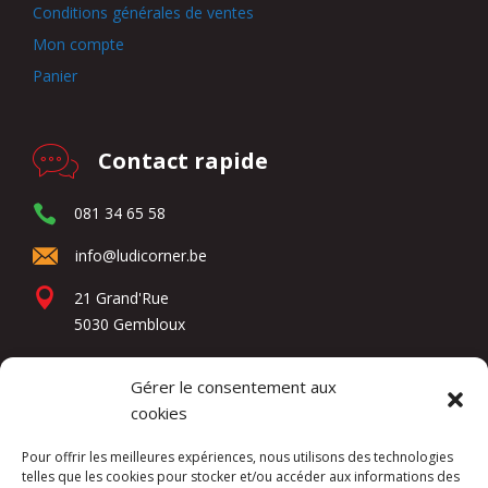
Conditions générales de ventes
Mon compte
Panier
Contact rapide
081 34 65 58
info@ludicorner.be
21 Grand'Rue
5030 Gembloux
Gérer le consentement aux
Réseaux sociaux
cookies
Pour offrir les meilleures expériences, nous utilisons des technologies
telles que les cookies pour stocker et/ou accéder aux informations des