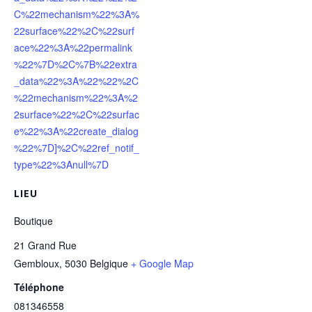
C%22mechanism%22%3A%
22surface%22%2C%22surf
ace%22%3A%22permalink
%22%7D%2C%7B%22extra
_data%22%3A%22%22%2C
%22mechanism%22%3A%2
2surface%22%2C%22surfac
e%22%3A%22create_dialog
%22%7D]%2C%22ref_notif_
type%22%3Anull%7D
LIEU
Boutique
21 Grand Rue
Gembloux
,
5030
Belgique
+ Google Map
Téléphone
081346558