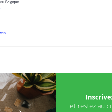
030
Belgique
p
 web
Inscriv
et restez au 