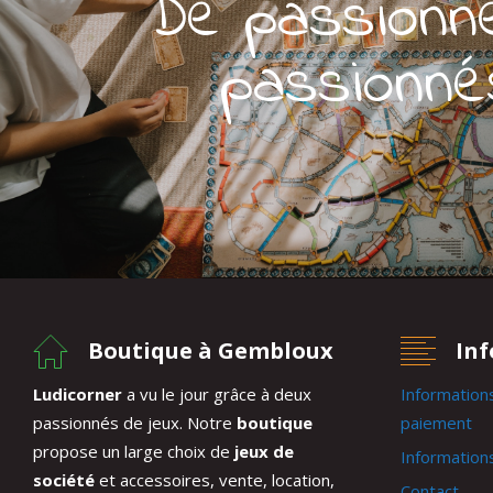
De passionn
passionné
Boutique à Gembloux
In
Ludicorner
a vu le jour grâce à deux
Information
passionnés de jeux. Notre
boutique
paiement
propose un large choix de
jeux de
Informations
société
et accessoires, vente, location,
Contact