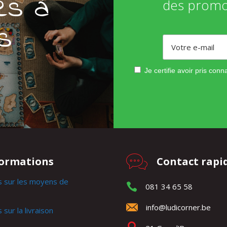
és à
des promo
s
Je certifie avoir pris con
formations
Contact rapi
s sur les moyens de
081 34 65 58
info@ludicorner.be
 sur la livraison