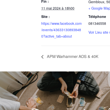
Fin :
Gembloux
,
5
11 mai 2024 à 18h00
+ Google Ma
Site :
Téléphone
https://www.facebook.com
081346558
/events/43633130893848
Voir Lieu site
0?active_tab=about
APM Warhammer AOS & 40K