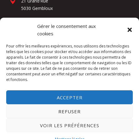
21 Grand'Rue
5030 Gembloux
Gérer le consentement aux
Réseaux sociaux
cookies
Pour offrir les meilleures expériences, nous utilisons des technologies
telles que les cookies pour stocker et/ou accéder aux informations des
appareils. Le fait de consentir à ces technologies nous permettra de
traiter des données telles que le comportement de navigation ou les ID
uniques sur ce site. Le fait de ne pas consentir ou de retirer son
consentement peut avoir un effet négatif sur certaines caractéristiques
et fonctions.
Kuslac Invest SRL -
Mentions légales
ACCEPTER
Website by
DIREXION Web Agency
REFUSER
This site is protected by reCAPTCHA and the
VOIR LES PRÉFÉRENCES
Google
Privacy Policy
and
Terms of Service
apply.