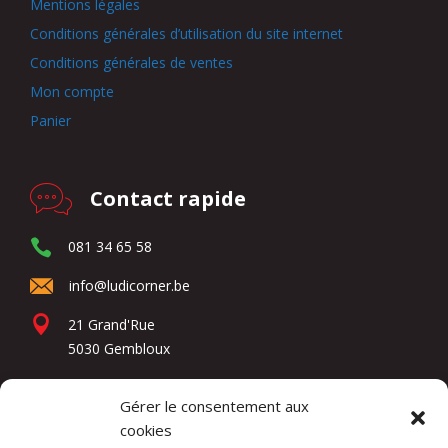
Mentions légales
Conditions générales d’utilisation du site internet
Conditions générales de ventes
Mon compte
Panier
Contact rapide
081 34 65 58
info@ludicorner.be
21 Grand'Rue
5030 Gembloux
Gérer le consentement aux
Réseaux sociaux
cookies