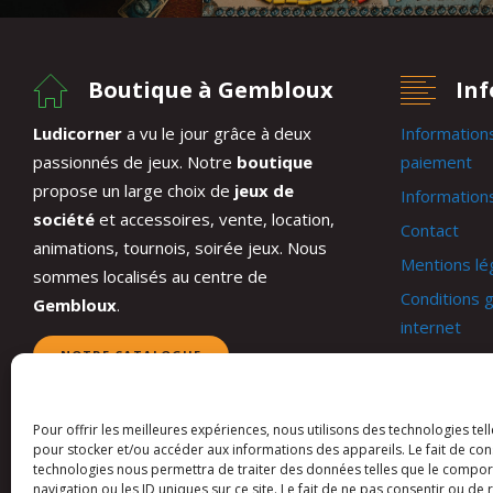
Boutique à Gembloux
In
Ludicorner
a vu le jour grâce à deux
Information
passionnés de jeux. Notre
boutique
paiement
propose un large choix de
jeux de
Informations
société
et accessoires, vente, location,
Contact
animations, tournois, soirée jeux. Nous
Mentions lé
sommes localisés au centre de
Conditions g
Gembloux
.
internet
NOTRE CATALOGUE
Conditions 
Mon compt
Panier
Pour offrir les meilleures expériences, nous utilisons des technologies tel
pour stocker et/ou accéder aux informations des appareils. Le fait de con
technologies nous permettra de traiter des données telles que le compo
navigation ou les ID uniques sur ce site. Le fait de ne pas consentir ou de 