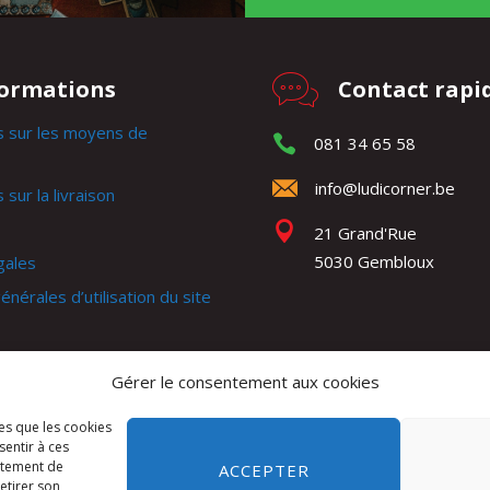
formations
Contact rapi
s sur les moyens de
081 34 65 58
info@ludicorner.be
 sur la livraison
21 Grand'Rue
5030 Gembloux
gales
énérales d’utilisation du site
générales de ventes
Gérer le consentement aux cookies
e
les que les cookies
sentir à ces
rtement de
ACCEPTER
retirer son