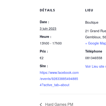
DÉTAILS
LIEU
Date :
Boutique
3 juin 2023
21 Grand Ru
Heure :
Gembloux
,
5
13h00 - 17h00
+ Google Ma
Prix :
Téléphone
€2
081346558
Site :
Voir Lieu site
https://www.facebook.com
/events/92833885494885
4?active_tab=about
Hard Games PM