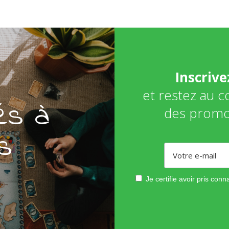
Inscriv
et restez au 
és à
des promo
s
Je certifie avoir pris con