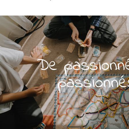
De passionn
passionné