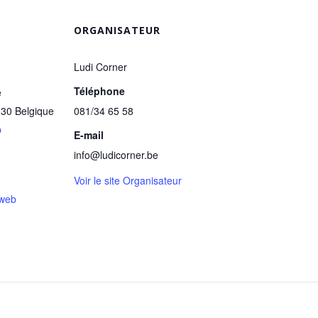
ORGANISATEUR
Ludi Corner
Téléphone
e
030
Belgique
081/34 65 58
p
E-mail
info@ludicorner.be
Voir le site Organisateur
 web