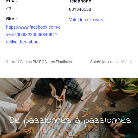
Prix :
Téléphone
€2
081346558
Site :
Voir Lieu site web
https://www.facebook.com/e
vents/939823303684084?
active_tab=about
Hard Games PM EGA, Les Finalistes !
Soirée jeux de société
De passionnés à passionnés